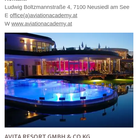
Ludwig Boltzmannstraße 4, 7100 Neusiedl am See
E
office(a)aviationacademy.at
W
www.aviationacademy.at
AVITA RESORT GMBH & CO KG