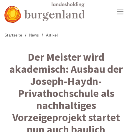
Zum Menü
Zum Inhalt
Zur Suche
Startseite
News
Artikel
Der Meister wird
akademisch: Ausbau der
Joseph-Haydn-
Privathochschule als
nachhaltiges
Vorzeigeprojekt startet
nun auch baulich